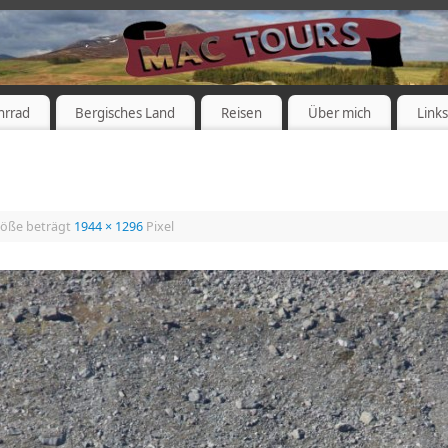
hrrad
Bergisches Land
Reisen
Über mich
Link
röße beträgt
1944 × 1296
Pixel