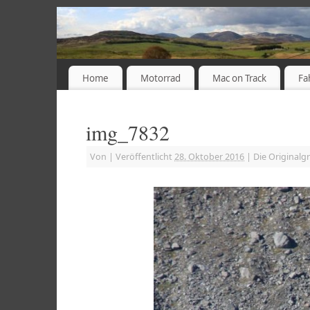
Home
Motorrad
Mac on Track
Fa
img_7832
Von
|
Veröffentlicht
28. Oktober 2016
|
Die Originalg