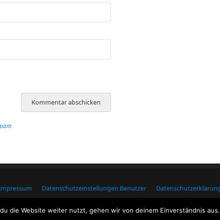
Spam
Impressum
Datenschutzeinstellungen Benutzer
Datenschutzerklärun
Macdubh.de
| Präsentiert von
Mantra
&
WordPress.
u die Website weiter nutzt, gehen wir von deinem Einverständnis aus.