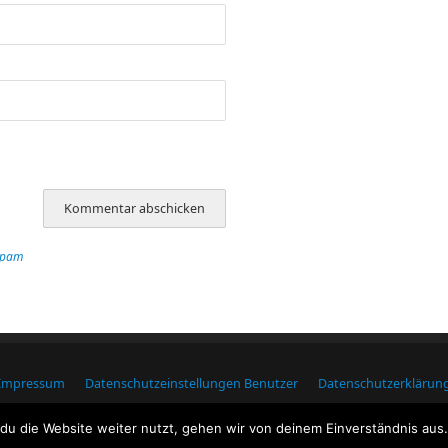
Spam
Impressum
Datenschutzeinstellungen Benutzer
Datenschutzerklärun
Macdubh.de
| Präsentiert von
Mantra
&
WordPress.
u die Website weiter nutzt, gehen wir von deinem Einverständnis aus.