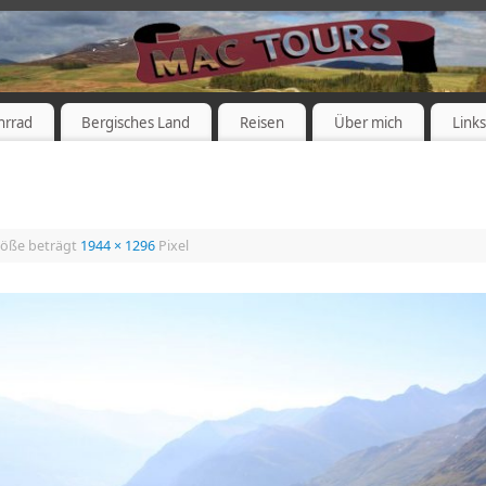
hrrad
Bergisches Land
Reisen
Über mich
Link
röße beträgt
1944 × 1296
Pixel