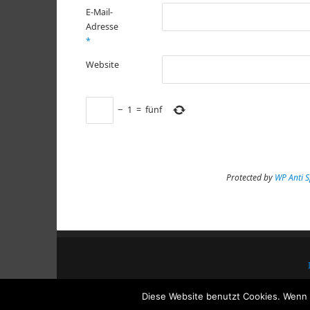
E-Mail-
Adresse
*
Website
−
1
=
fünf
Protected by
WP Anti 
Diese Website benutzt Cookies. Wenn d