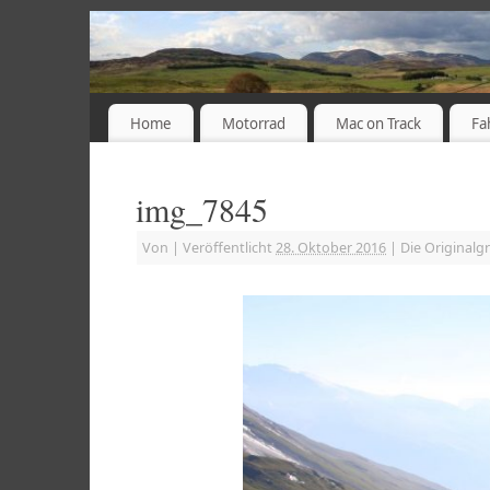
Home
Motorrad
Mac on Track
Fa
img_7845
Von
|
Veröffentlicht
28. Oktober 2016
|
Die Originalg