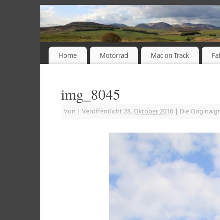
Home
Motorrad
Mac on Track
Fa
img_8045
Von
|
Veröffentlicht
28. Oktober 2016
|
Die Originalg