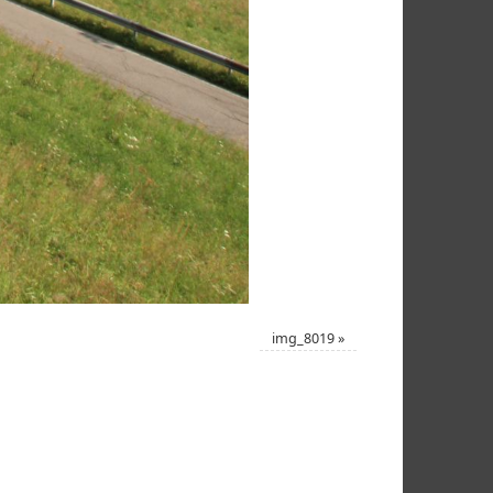
img_8019
»