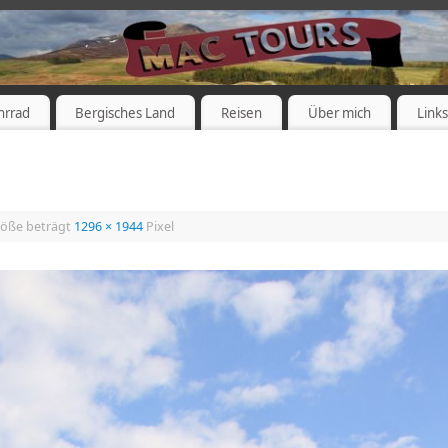
hrrad
Bergisches Land
Reisen
Über mich
Link
röße beträgt
1296 × 1944
Pixel