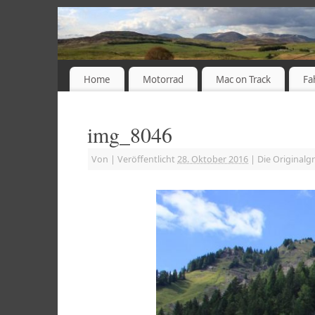
Home
Motorrad
Mac on Track
Fa
img_8046
Von
|
Veröffentlicht
28. Oktober 2016
|
Die Originalg