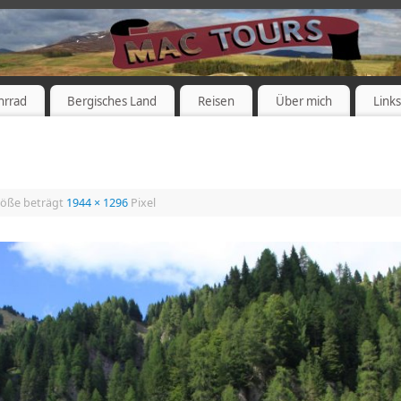
hrrad
Bergisches Land
Reisen
Über mich
Link
röße beträgt
1944 × 1296
Pixel