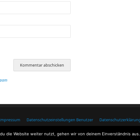
Spam
Impressum
Datenschutzeinstellungen Benutzer
Datenschutzerklärun
Macdubh.de
| Präsentiert von
Mantra
&
WordPress.
u die Website weiter nutzt, gehen wir von deinem Einverständnis aus.