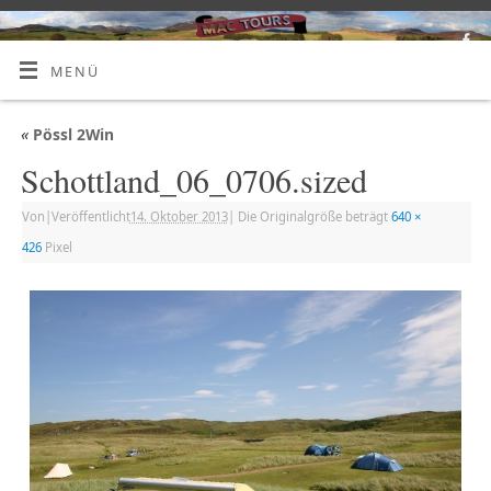
MENÜ
«
Pössl 2Win
Schottland_06_0706.sized
Von
|
Veröffentlicht
14. Oktober 2013
|
Die Originalgröße beträgt
640 ×
426
Pixel