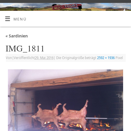
MENÜ
«
Sardinien
IMG_1811
Von
|
Veröffentlicht
29. Mai 2016
|
Die Originalgröße beträgt
2592 × 1936
Pixel