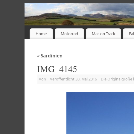
Home
Motorrad
Mac on Track
Fa
«
Sardinien
IMG_4145
Von
|
Veröffentlicht
30. Mai 2016
|
Die Originalgröße