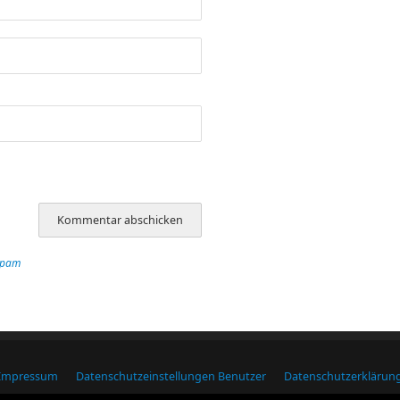
Spam
Impressum
Datenschutzeinstellungen Benutzer
Datenschutzerklärun
Macdubh.de
| Präsentiert von
Mantra
&
WordPress.