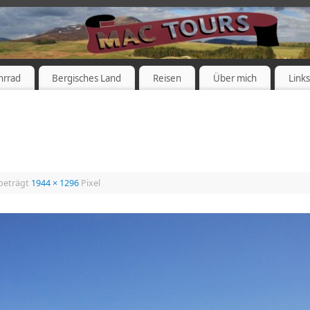
hrrad
Bergisches Land
Reisen
Über mich
Link
 beträgt
1944 × 1296
Pixel