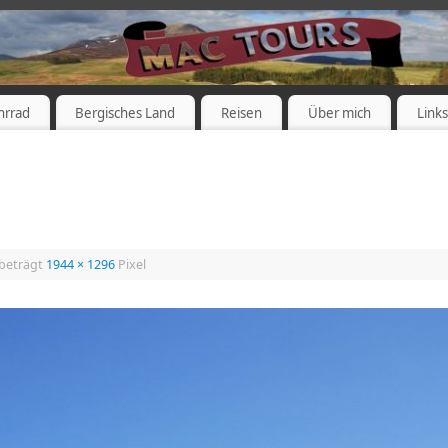
hrrad
Bergisches Land
Reisen
Über mich
Link
 beträgt
1944 × 1296
Pixel