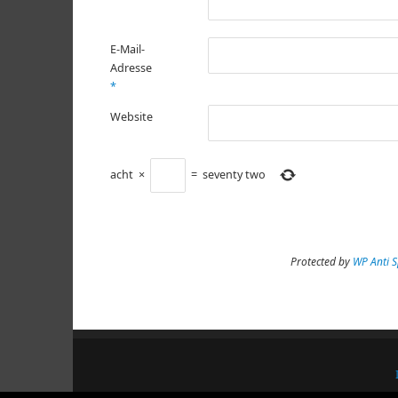
E-Mail-
Adresse
*
Website
acht
×
=
seventy two
Protected by
WP Anti 