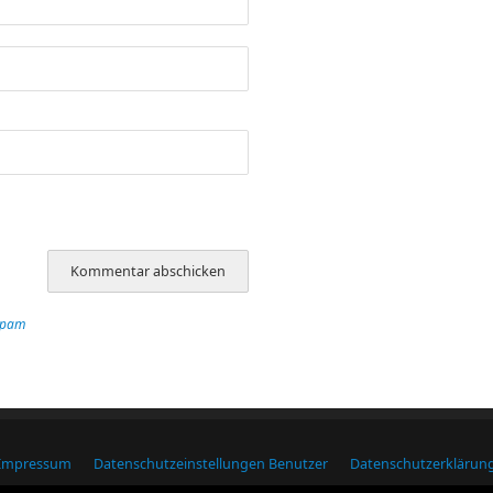
Spam
Impressum
Datenschutzeinstellungen Benutzer
Datenschutzerklärun
Macdubh.de
| Präsentiert von
Mantra
&
WordPress.