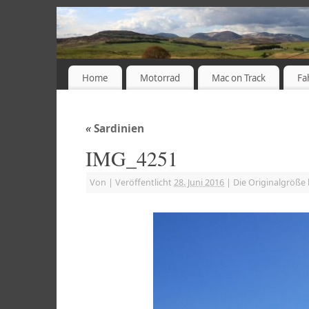
Home
Motorrad
Mac on Track
Fa
«
Sardinien
IMG_4251
Von
|
Veröffentlicht
28. Juni 2016
|
Die Originalgröße