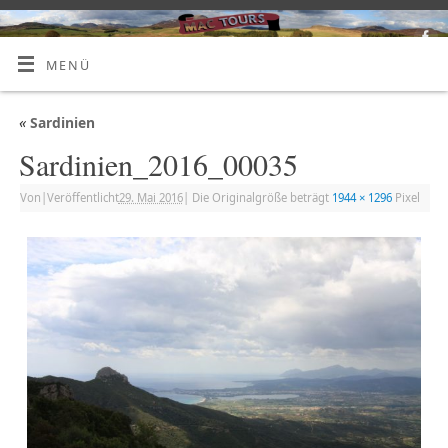
MENÜ
«
Sardinien
Sardinien_2016_00035
Von
|
Veröffentlicht
29. Mai 2016
|
Die Originalgröße beträgt
1944 × 1296
Pixel