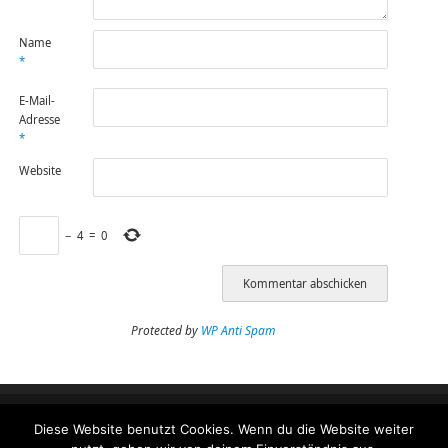
Name
*
E-Mail-
Adresse
*
Website
−
4
=
0
Protected by
WP Anti Spam
Diese Website benutzt Cookies. Wenn du die Website weiter
Impressum
Datenschutzeinstellungen Benutzer
Datenschutzerklärung