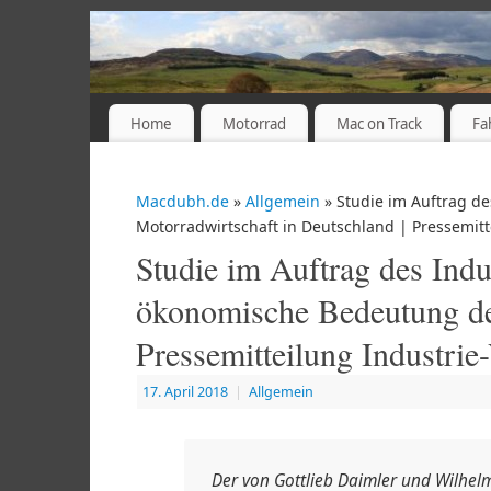
Home
Motorrad
Mac on Track
Fa
Macdubh.de
»
Allgemein
» Studie im Auftrag d
Motorradwirtschaft in Deutschland | Pressemitt
Studie im Auftrag des Ind
ökonomische Bedeutung der
Pressemitteilung Industri
17. April 2018
|
Allgemein
Der von Gottlieb Daimler und Wilhe