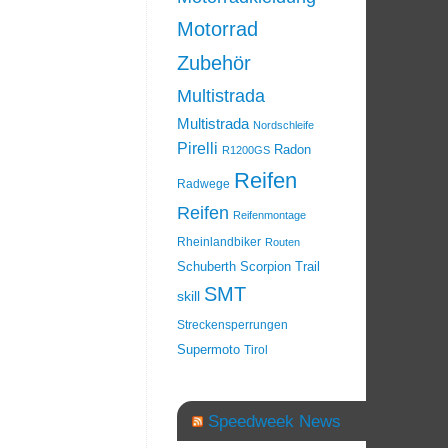
Motorrad
Zubehör
Multistrada
Multistrada
Nordschleife
Pirelli
Radon
R1200GS
Reifen
Radwege
Reifen
Reifenmontage
Rheinlandbiker
Routen
Schuberth
Scorpion Trail
SMT
skill
Streckensperrungen
Supermoto
Tirol
Speedweek News