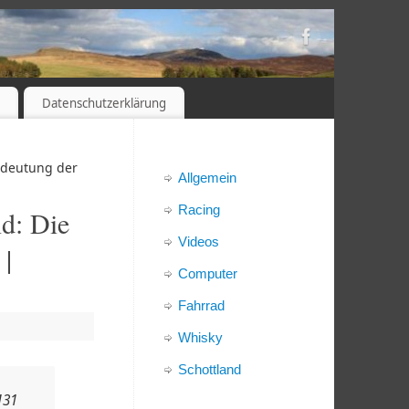
s
Datenschutzerklärung
edeutung der
Allgemein
Racing
nd: Die
Videos
 |
Computer
Fahrrad
Whisky
Schottland
131