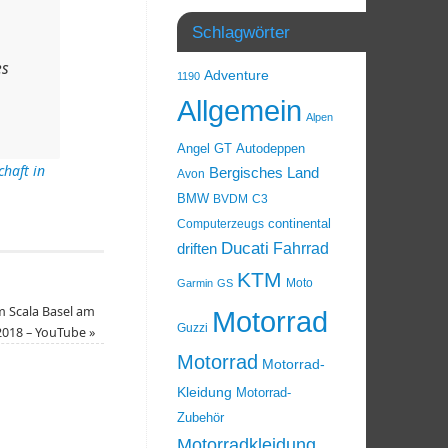
Schlagwörter
es
Adventure
1190
Allgemein
Alpen
Angel GT
Autodeppen
haft in
Bergisches Land
Avon
BMW
BVDM
C3
Computerzeugs
continental
Ducati
Fahrrad
driften
KTM
Moto
Garmin
GS
m Scala Basel am
Motorrad
Guzzi
.2018 – YouTube
»
Motorrad
Motorrad-
Kleidung
Motorrad-
Zubehör
Motorradkleidung