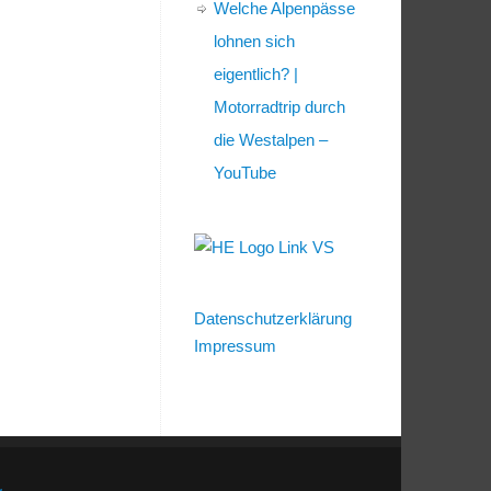
Welche Alpenpässe
lohnen sich
eigentlich? |
Motorradtrip durch
die Westalpen –
YouTube
Datenschutzerklärung
Impressum