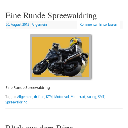
Eine Runde Spreewaldring
20. August 2012
|
Allgemein
Kommentar hinterlassen
Eine Runde Spreewaldring
Tagged
Allgemein
,
driften
,
KTM
,
Motorrad
,
Motorrad
,
racing
,
SMT
,
Spreewaldring
Blick aus dem Büro