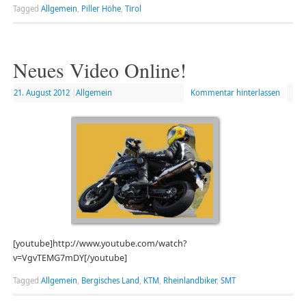
Tagged
Allgemein
,
Piller Höhe
,
Tirol
Neues Video Online!
21. August 2012
|
Allgemein
Kommentar hinterlassen
[youtube]http://www.youtube.com/watch?
v=VgvTEMG7mDY[/youtube]
Tagged
Allgemein
,
Bergisches Land
,
KTM
,
Rheinlandbiker
,
SMT