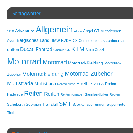
Schlagwörter
Allgemein
Adventure
Angel GT
Autodeppen
1190
Alpen
Bergisches Land
Avon
BMW
BVDM
C3
Computerzeugs
continental
KTM
Ducati
Fahrrad
driften
Moto Guzzi
Garmin
GS
Motorrad
Motorrad
Motorrad-Kleidung
Motorrad-
Motorrad Zubehör
Motorradkleidung
Zubehör
Multistrada
Multistrada
Pirelli
Radon
Nordschleife
R1200GS
Reifen
Reifen
Radwege
Rheinlandbiker
Reifenmontage
Routen
SMT
skill
Schuberth
Scorpion Trail
Streckensperrungen
Supermoto
Tirol