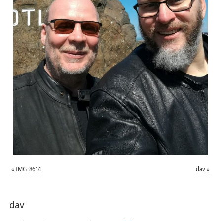
«
IMG_8614
dav
»
dav