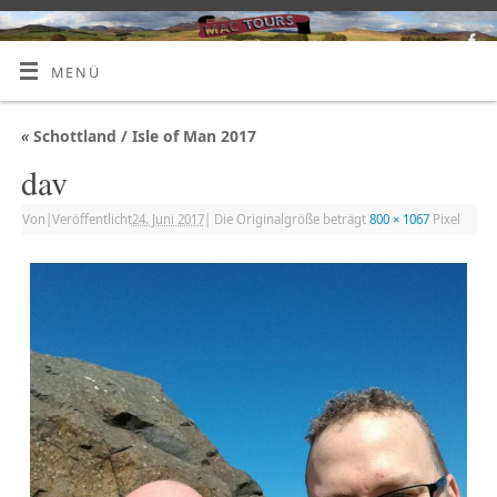
MENÜ
«
Schottland / Isle of Man 2017
dav
Von
|
Veröffentlicht
24. Juni 2017
|
Die Originalgröße beträgt
800 × 1067
Pixel