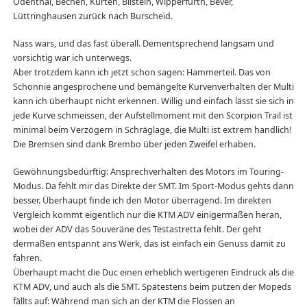
Odenthal, Bechen, Kürten, Bilstein, Wipperfürth, Bever,
Lüttringhausen zurück nach Burscheid.
Nass wars, und das fast überall. Dementsprechend langsam und
vorsichtig war ich unterwegs.
Aber trotzdem kann ich jetzt schon sagen: Hammerteil. Das von
Schonnie angesprochene und bemängelte Kurvenverhalten der Multi
kann ich überhaupt nicht erkennen. Willig und einfach lässt sie sich in
jede Kurve schmeissen, der Aufstellmoment mit den Scorpion Trail ist
minimal beim Verzögern in Schräglage, die Multi ist extrem handlich!
Die Bremsen sind dank Brembo über jeden Zweifel erhaben.
Gewöhnungsbedürftig: Ansprechverhalten des Motors im Touring-
Modus. Da fehlt mir das Direkte der SMT. Im Sport-Modus gehts dann
besser. Überhaupt finde ich den Motor überragend. Im direkten
Vergleich kommt eigentlich nur die KTM ADV einigermaßen heran,
wobei der ADV das Souveräne des Testastretta fehlt. Der geht
dermaßen entspannt ans Werk, das ist einfach ein Genuss damit zu
fahren.
Überhaupt macht die Duc einen erheblich wertigeren Eindruck als die
KTM ADV, und auch als die SMT. Spätestens beim putzen der Mopeds
fällts auf: Während man sich an der KTM die Flossen an