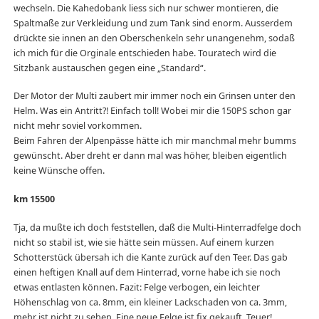
wechseln. Die Kahedobank liess sich nur schwer montieren, die
Spaltmaße zur Verkleidung und zum Tank sind enorm. Ausserdem
drückte sie innen an den Oberschenkeln sehr unangenehm, sodaß
ich mich für die Orginale entschieden habe. Touratech wird die
Sitzbank austauschen gegen eine „Standard“.
Der Motor der Multi zaubert mir immer noch ein Grinsen unter den
Helm. Was ein Antritt?! Einfach toll! Wobei mir die 150PS schon gar
nicht mehr soviel vorkommen.
Beim Fahren der Alpenpässe hätte ich mir manchmal mehr bumms
gewünscht. Aber dreht er dann mal was höher, bleiben eigentlich
keine Wünsche offen.
km 15500
Tja, da mußte ich doch feststellen, daß die Multi-Hinterradfelge doch
nicht so stabil ist, wie sie hätte sein müssen. Auf einem kurzen
Schotterstück übersah ich die Kante zurück auf den Teer. Das gab
einen heftigen Knall auf dem Hinterrad, vorne habe ich sie noch
etwas entlasten können. Fazit: Felge verbogen, ein leichter
Höhenschlag von ca. 8mm, ein kleiner Lackschaden von ca. 3mm,
mehr ist nicht zu sehen. Eine neue Felge ist fix gekauft, Teuer!