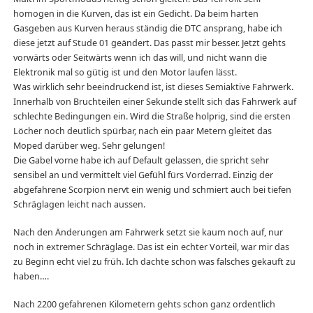
homogen in die Kurven, das ist ein Gedicht. Da beim harten
Gasgeben aus Kurven heraus ständig die DTC ansprang, habe ich
diese jetzt auf Stude 01 geändert. Das passt mir besser. Jetzt gehts
vorwärts oder Seitwärts wenn ich das will, und nicht wann die
Elektronik mal so gütig ist und den Motor laufen lässt.
Was wirklich sehr beeindruckend ist, ist dieses Semiaktive Fahrwerk.
Innerhalb von Bruchteilen einer Sekunde stellt sich das Fahrwerk auf
schlechte Bedingungen ein. Wird die Straße holprig, sind die ersten
Löcher noch deutlich spürbar, nach ein paar Metern gleitet das
Moped darüber weg. Sehr gelungen!
Die Gabel vorne habe ich auf Default gelassen, die spricht sehr
sensibel an und vermittelt viel Gefühl fürs Vorderrad. Einzig der
abgefahrene Scorpion nervt ein wenig und schmiert auch bei tiefen
Schräglagen leicht nach aussen.
Nach den Änderungen am Fahrwerk setzt sie kaum noch auf, nur
noch in extremer Schräglage. Das ist ein echter Vorteil, war mir das
zu Beginn echt viel zu früh. Ich dachte schon was falsches gekauft zu
haben….
Nach 2200 gefahrenen Kilometern gehts schon ganz ordentlich