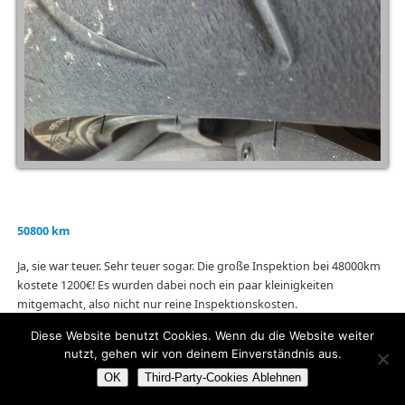
50800 km
Ja, sie war teuer. Sehr teuer sogar. Die große Inspektion bei 48000km
kostete 1200€! Es wurden dabei noch ein paar kleinigkeiten
mitgemacht, also nicht nur reine Inspektionskosten.
Ausserdem zu beklagen: Beide Simmerringe an den Gabelholmen
Diese Website benutzt Cookies. Wenn du die Website weiter
waren undicht und mußten erneuert werden. Wie oben erwähnt erst
nutzt, gehen wir von deinem Einverständnis aus.
die linke Seite, 2 Wochen später die rechte Seite. Das ist in meinen
OK
Third-Party-Cookies Ablehnen
Augen allerdings Verschleiss und kann passieren. Vor allem bei der
Fahrleistung. Was ich aber nie mehr machen werde: Nur eine Seite