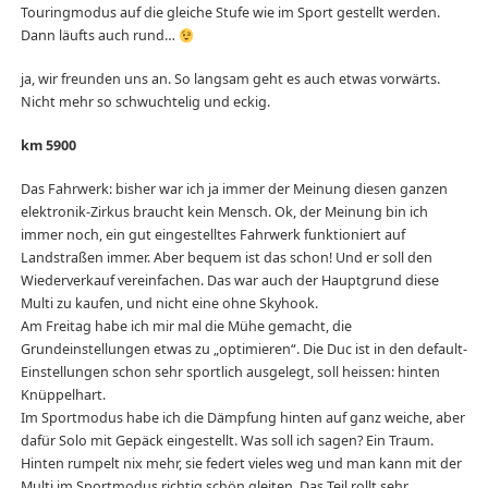
Touringmodus auf die gleiche Stufe wie im Sport gestellt werden.
Dann läufts auch rund…
ja, wir freunden uns an. So langsam geht es auch etwas vorwärts.
Nicht mehr so schwuchtelig und eckig.
km 5900
Das Fahrwerk: bisher war ich ja immer der Meinung diesen ganzen
elektronik-Zirkus braucht kein Mensch. Ok, der Meinung bin ich
immer noch, ein gut eingestelltes Fahrwerk funktioniert auf
Landstraßen immer. Aber bequem ist das schon! Und er soll den
Wiederverkauf vereinfachen. Das war auch der Hauptgrund diese
Multi zu kaufen, und nicht eine ohne Skyhook.
Am Freitag habe ich mir mal die Mühe gemacht, die
Grundeinstellungen etwas zu „optimieren“. Die Duc ist in den default-
Einstellungen schon sehr sportlich ausgelegt, soll heissen: hinten
Knüppelhart.
Im Sportmodus habe ich die Dämpfung hinten auf ganz weiche, aber
dafür Solo mit Gepäck eingestellt. Was soll ich sagen? Ein Traum.
Hinten rumpelt nix mehr, sie federt vieles weg und man kann mit der
Multi im Sportmodus richtig schön gleiten. Das Teil rollt sehr