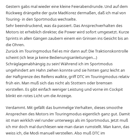
Gestern gabs mal wieder eine kleine Feierabendrunde. Und auf dem
Rückweg drängelte der gute MadKorez dermaßen, daß ich mal von
Touring- in den Sportmodus wechselte.
Sehr beeindruckend, was da passiert. Das Ansprechverhalten des
Motors ist erheblich direkter, die Power wird sofort umgesetzt. Kurze
Sprints in allen Gängen zaubern einem ein Grinsen ins Gesicht bis an
die Ohren.
Zurück im Touringmodus fiel es mir dann auf: Die Traktionskontrolle
scheint (ich lese ja keine Bedienungsanleitungen…)
Schräglagenabhängig zu sein! Während ich im Sportmodus
ungehindert am Hahn ziehen konnte und sie hinten ganz leicht an
der Haftgrenze des Reifens walkte, griff DTC im Touringmodus relativ
früh ein. Man muß sich das nicht als Stottern oder bremsen
vorstellen. Es gibt einfach weniger Leistung und vorne im Cockpit
blinkt ein rotes Licht um die Anzeige.
Verdammt. Mit gefällt das bummelige Verhalten, dieses smoothe
Ansprechen des Motors im Touringmodus eigentlich ganz gut. Damit
ist man wirklich viel runder unterwegs als im Sportmodus. Jetzt muß
ich mir doch mal durchlesen wie man daran rumstellt. Man kann, das
weiss ich, die Modi manuell verstellen. Also muß DTC im