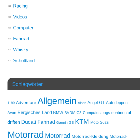
Racing
Videos
Computer
Fahrrad
Whisky
Schottland
Schlagwörter
Allgemein
Adventure
Angel GT
Autodeppen
1190
Alpen
Bergisches Land
Avon
BMW
BVDM
C3
Computerzeugs
continental
KTM
Ducati
Fahrrad
driften
Moto Guzzi
Garmin
GS
Motorrad
Motorrad
Motorrad-Kleidung
Motorrad-