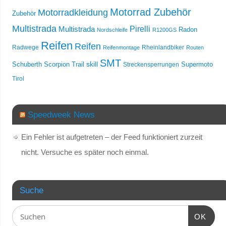
Motorrad Zubehör
Motorradkleidung
Zubehör
Multistrada
Multistrada
Pirelli
Radon
Nordschleife
R1200GS
Reifen
Reifen
Radwege
Rheinlandbiker
Reifenmontage
Routen
SMT
skill
Schuberth
Scorpion Trail
Streckensperrungen
Supermoto
Tirol
Speedweek News
Ein Fehler ist aufgetreten – der Feed funktioniert zurzeit
nicht. Versuche es später noch einmal.
Suche
OK