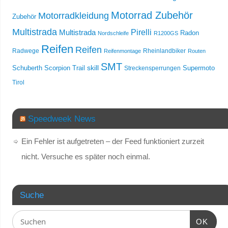
Motorrad Zubehör
Motorradkleidung
Zubehör
Multistrada
Multistrada
Pirelli
Radon
Nordschleife
R1200GS
Reifen
Reifen
Radwege
Rheinlandbiker
Reifenmontage
Routen
SMT
skill
Schuberth
Scorpion Trail
Streckensperrungen
Supermoto
Tirol
Speedweek News
Ein Fehler ist aufgetreten – der Feed funktioniert zurzeit
nicht. Versuche es später noch einmal.
Suche
OK