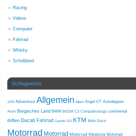
Racing
Videos
Computer
Fahrrad
Whisky
Schottland
Schlagwörter
Allgemein
Adventure
Angel GT
Autodeppen
1190
Alpen
Bergisches Land
Avon
BMW
BVDM
C3
Computerzeugs
continental
KTM
Ducati
Fahrrad
driften
Moto Guzzi
Garmin
GS
Motorrad
Motorrad
Motorrad-Kleidung
Motorrad-