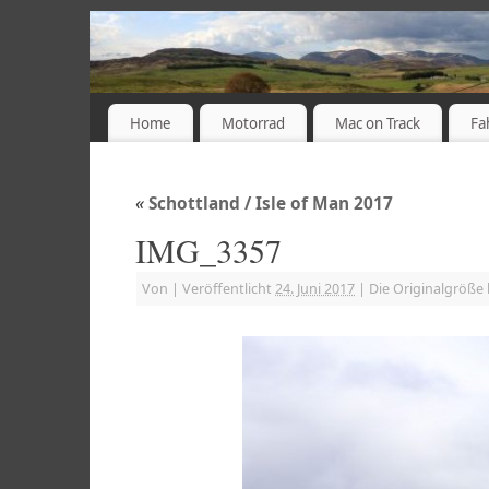
Home
Motorrad
Mac on Track
Fa
«
Schottland / Isle of Man 2017
IMG_3357
Von
|
Veröffentlicht
24. Juni 2017
|
Die Originalgröße