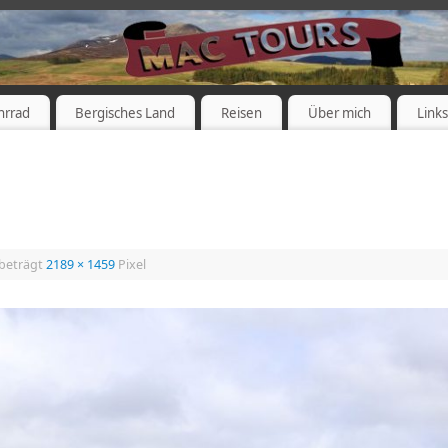
hrrad
Bergisches Land
Reisen
Über mich
Link
 beträgt
2189 × 1459
Pixel