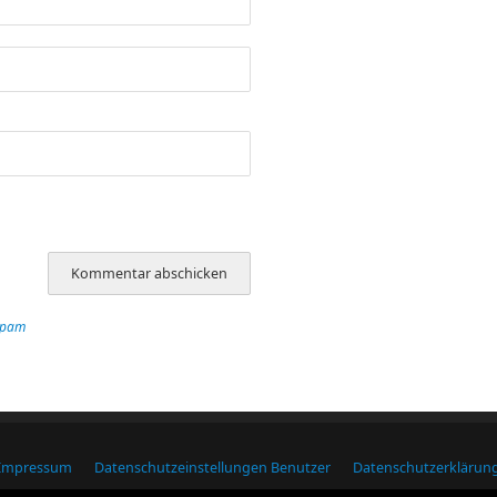
Spam
Impressum
Datenschutzeinstellungen Benutzer
Datenschutzerklärun
Macdubh.de
| Präsentiert von
Mantra
&
WordPress.