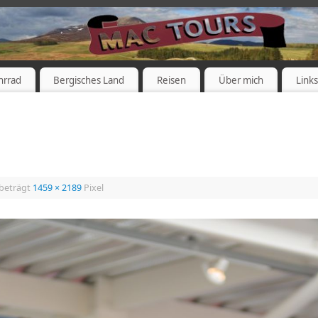
hrrad
Bergisches Land
Reisen
Über mich
Link
 beträgt
1459 × 2189
Pixel