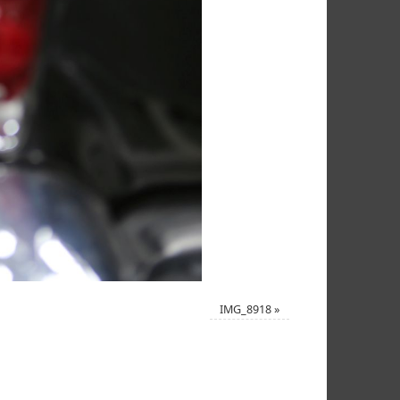
IMG_8918
»