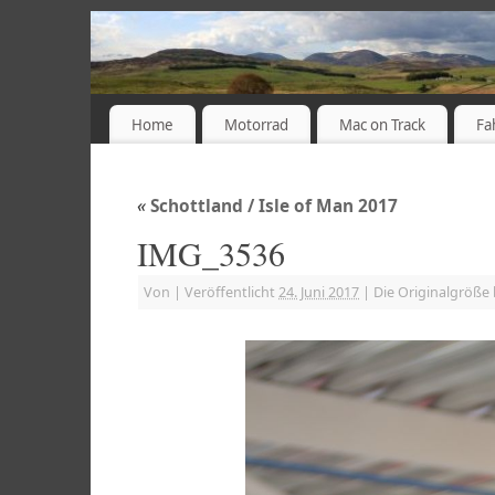
Home
Motorrad
Mac on Track
Fa
«
Schottland / Isle of Man 2017
IMG_3536
Von
|
Veröffentlicht
24. Juni 2017
|
Die Originalgröße