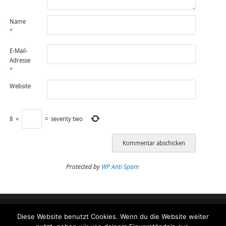
Name
*
E-Mail-
Adresse
*
Website
8
×
=
seventy two
Protected by
WP Anti Spam
Diese Website benutzt Cookies. Wenn du die Website weiter
Impressum
Datenschutzeinstellungen Benutzer
Datenschutzerklärung