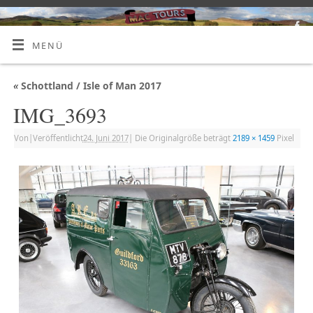
MENÜ
«
Schottland / Isle of Man 2017
IMG_3693
Von
|
Veröffentlicht
24. Juni 2017
|
Die Originalgröße beträgt
2189 × 1459
Pixel