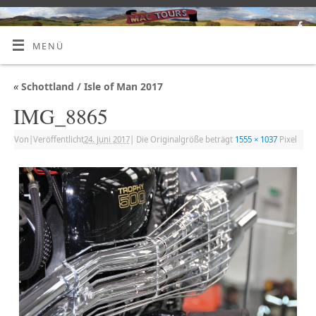
MENÜ
«
Schottland / Isle of Man 2017
IMG_8865
Von
|
Veröffentlicht
24. Juni 2017
|
Die Originalgröße beträgt
1555 × 1037
Pixel