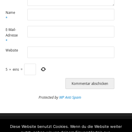
Name
*
E-Mail-
Adresse
*
Website
5
×
eins
=
Protected by
WP Anti Spam
Diese Website benutzt Cookies. Wenn du die Website weiter
Impressum
Datenschutzeinstellungen Benutzer
Datenschutzerklärung