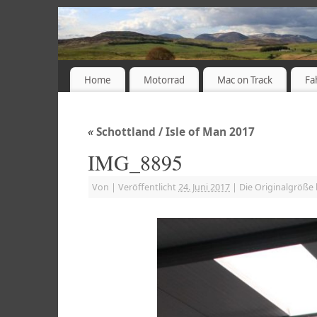
Home
Motorrad
Mac on Track
Fa
«
Schottland / Isle of Man 2017
IMG_8895
Von
|
Veröffentlicht
24. Juni 2017
|
Die Originalgröße