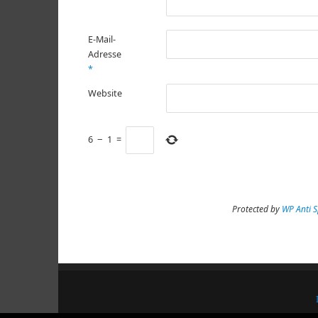
E-Mail-
Adresse
*
Website
6
−
1
=
Protected by
WP Anti 