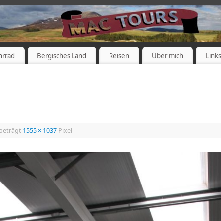
hrrad
Bergisches Land
Reisen
Über mich
Link
 beträgt
1555 × 1037
Pixel