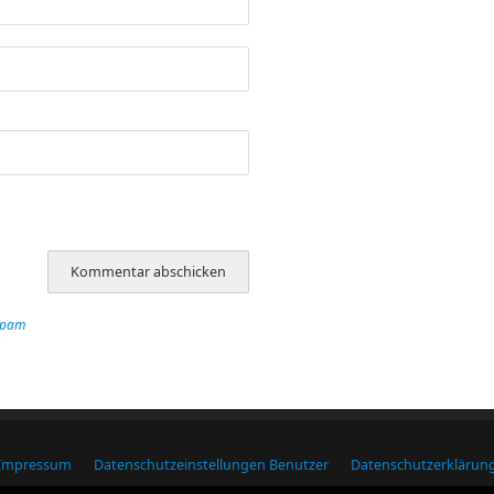
Spam
Impressum
Datenschutzeinstellungen Benutzer
Datenschutzerklärun
Macdubh.de
| Präsentiert von
Mantra
&
WordPress.