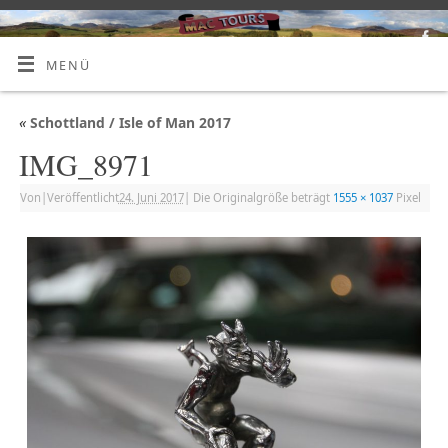
MENÜ
«
Schottland / Isle of Man 2017
IMG_8971
Von
|
Veröffentlicht
24. Juni 2017
|
Die Originalgröße beträgt
1555 × 1037
Pixel