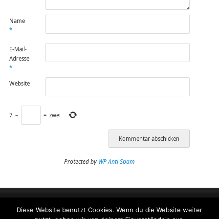
Name
*
E-Mail-
Adresse
*
Website
7
−
=
zwei
Protected by
WP Anti Spam
Diese Website benutzt Cookies. Wenn du die Website weiter
Impressum
Datenschutzeinstellungen Benutzer
Datenschutzerklärung