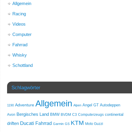
Allgemein
Racing
Videos
Computer
Fahrrad
Whisky
Schottland
Schlagwörter
Allgemein
Adventure
Angel GT
Autodeppen
1190
Alpen
Bergisches Land
Avon
BMW
BVDM
C3
Computerzeugs
continental
KTM
Ducati
Fahrrad
driften
Moto Guzzi
Garmin
GS