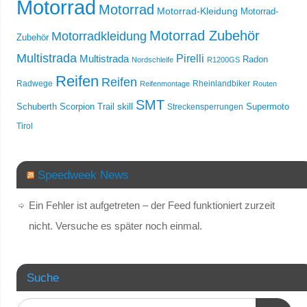
Motorrad
Motorrad
Motorrad-Kleidung
Motorrad-
Motorrad Zubehör
Motorradkleidung
Zubehör
Multistrada
Multistrada
Pirelli
Radon
Nordschleife
R1200GS
Reifen
Reifen
Radwege
Rheinlandbiker
Reifenmontage
Routen
SMT
skill
Schuberth
Scorpion Trail
Streckensperrungen
Supermoto
Tirol
Speedweek News
Ein Fehler ist aufgetreten – der Feed funktioniert zurzeit
nicht. Versuche es später noch einmal.
Suche