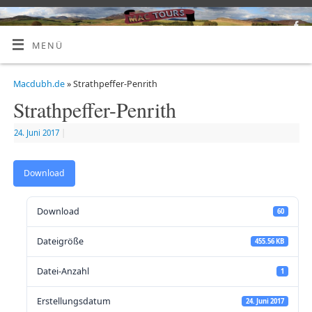
MENÜ
Macdubh.de
» Strathpeffer-Penrith
Strathpeffer-Penrith
24. Juni 2017
|
Download
Download
60
Dateigröße
455.56 KB
Datei-Anzahl
1
Erstellungsdatum
24. Juni 2017