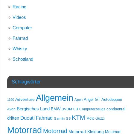
Racing
Videos
Computer
Fahrrad
Whisky
Schottland
Schlagwörter
Allgemein
Adventure
Angel GT
Autodeppen
1190
Alpen
Bergisches Land
Avon
BMW
BVDM
C3
Computerzeugs
continental
KTM
Ducati
Fahrrad
driften
Moto Guzzi
Garmin
GS
Motorrad
Motorrad
Motorrad-Kleidung
Motorrad-