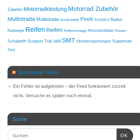
Motorrad Zubehör
Motorradkleidung
Zubehör
Multistrada
Multistrada
Pirelli
Radon
Nordschleife
R1200GS
Reifen
Reifen
Radwege
Rheinlandbiker
Reifenmontage
Routen
SMT
skill
Schuberth
Scorpion Trail
Streckensperrungen
Supermoto
Tirol
Speedweek News
Ein Fehler ist aufgetreten – der Feed funktioniert zurzeit
nicht. Versuche es später noch einmal.
Suche
OK