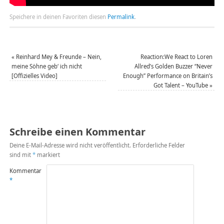
Speichere in deinen Favoriten diesen
Permalink
.
«
Reinhard Mey & Freunde – Nein,
Reaction:We React to Loren
meine Söhne geb‘ ich nicht
Allred’s Golden Buzzer “Never
[Offizielles Video]
Enough” Performance on Britain’s
Got Talent – YouTube
»
Schreibe einen Kommentar
Deine E-Mail-Adresse wird nicht veröffentlicht.
Erforderliche Felder
sind mit
*
markiert
Kommentar
*