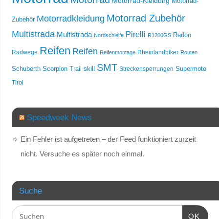
Motorrad-Kleidung
Motorrad-
Motorrad Zubehör
Motorradkleidung
Zubehör
Multistrada
Multistrada
Pirelli
Radon
Nordschleife
R1200GS
Reifen
Reifen
Radwege
Rheinlandbiker
Reifenmontage
Routen
SMT
skill
Schuberth
Scorpion Trail
Streckensperrungen
Supermoto
Tirol
Speedweek News
Ein Fehler ist aufgetreten – der Feed funktioniert zurzeit
nicht. Versuche es später noch einmal.
Suche
OK