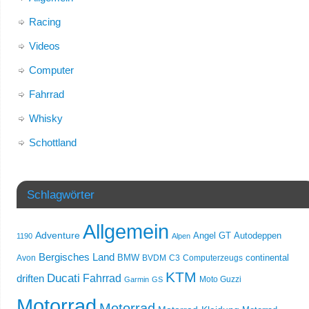
Racing
Videos
Computer
Fahrrad
Whisky
Schottland
Schlagwörter
Allgemein
Adventure
Angel GT
Autodeppen
1190
Alpen
Bergisches Land
Avon
BMW
BVDM
C3
Computerzeugs
continental
KTM
Ducati
Fahrrad
driften
Moto Guzzi
Garmin
GS
Motorrad
Motorrad