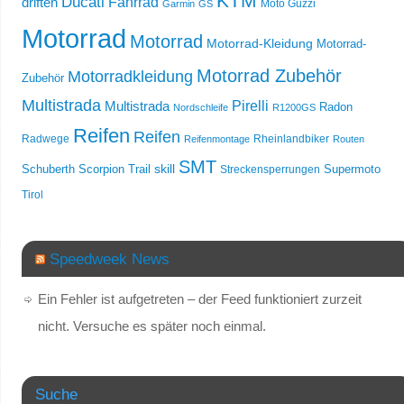
KTM
Ducati
Fahrrad
driften
Moto Guzzi
Garmin
GS
Motorrad
Motorrad
Motorrad-Kleidung
Motorrad-
Motorrad Zubehör
Motorradkleidung
Zubehör
Multistrada
Multistrada
Pirelli
Radon
Nordschleife
R1200GS
Reifen
Reifen
Radwege
Rheinlandbiker
Reifenmontage
Routen
SMT
skill
Schuberth
Scorpion Trail
Streckensperrungen
Supermoto
Tirol
Speedweek News
Ein Fehler ist aufgetreten – der Feed funktioniert zurzeit
nicht. Versuche es später noch einmal.
Suche