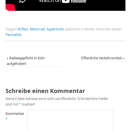
Tagged
driften
,
Motorrad
,
Supermoto
.
Speichere in deinen Favoriten diesen
Permalink
.
«
Radwegepflicht in Köln
Öffentliche Verkehrsmittel
»
aufgehoben!
Schreibe einen Kommentar
Deine E-Mail-Adresse wird nicht veröffentlicht.
Erforderliche Felder
sind mit
*
markiert
Kommentar
*