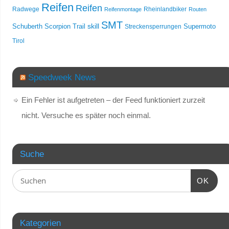
Reifen
Reifen
Radwege
Rheinlandbiker
Reifenmontage
Routen
SMT
skill
Schuberth
Scorpion Trail
Streckensperrungen
Supermoto
Tirol
Speedweek News
Ein Fehler ist aufgetreten – der Feed funktioniert zurzeit
nicht. Versuche es später noch einmal.
Suche
OK
Kategorien