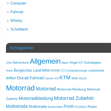
Computer
Fahrrad
Whisky
Schottland
Schlagwörter
Allgemein
Adventure
Angel GT
Autodeppen
1190
Alpen
Bergisches Land
Avon
BMW
BVDM
C3
Computerzeugs
continental
KTM
Ducati
Fahrrad
driften
Moto Guzzi
Garmin
GS
Motorrad
Motorrad
Motorrad-Kleidung
Motorrad-
Motorrad Zubehör
Motorradkleidung
Zubehör
Multistrada
Multistrada
Pirelli
Radon
Nordschleife
R1200GS