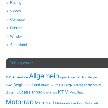
Racing
Videos
Computer
Fahrrad
Whisky
Schottland
Schlagwörter
Allgemein
Adventure
Angel GT
Autodeppen
1190
Alpen
Bergisches Land
Avon
BMW
BVDM
C3
Computerzeugs
continental
KTM
Ducati
Fahrrad
driften
Moto Guzzi
Garmin
GS
Motorrad
Motorrad
Motorrad-Kleidung
Motorrad-