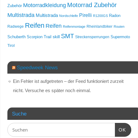
Motorrad Zubehör
Motorradkleidung
Zubehör
Multistrada
Multistrada
Pirelli
Radon
Nordschleife
R1200GS
Reifen
Reifen
Radwege
Rheinlandbiker
Reifenmontage
Routen
SMT
skill
Schuberth
Scorpion Trail
Streckensperrungen
Supermoto
Tirol
Speedweek News
Ein Fehler ist aufgetreten – der Feed funktioniert zurzeit
nicht. Versuche es später noch einmal.
Suche
OK