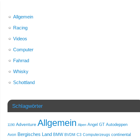
Allgemein
Racing
Videos
Computer
Fahrrad
Whisky
Schottland
Schlagwörter
Allgemein
Adventure
Angel GT
Autodeppen
1190
Alpen
Bergisches Land
Avon
BMW
BVDM
C3
Computerzeugs
continental