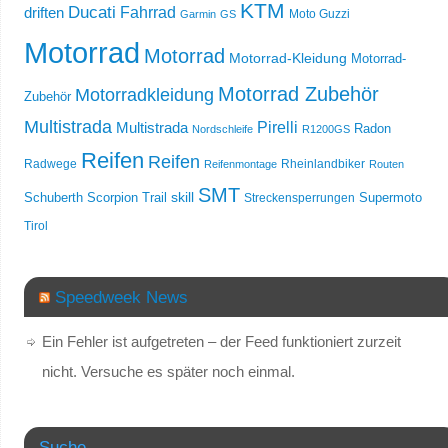
KTM
Ducati
Fahrrad
driften
Moto Guzzi
Garmin
GS
Motorrad
Motorrad
Motorrad-Kleidung
Motorrad-
Motorrad Zubehör
Motorradkleidung
Zubehör
Multistrada
Multistrada
Pirelli
Radon
Nordschleife
R1200GS
Reifen
Reifen
Radwege
Rheinlandbiker
Reifenmontage
Routen
SMT
skill
Schuberth
Scorpion Trail
Streckensperrungen
Supermoto
Tirol
Speedweek News
Ein Fehler ist aufgetreten – der Feed funktioniert zurzeit
nicht. Versuche es später noch einmal.
Suche